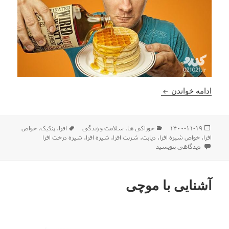
شیره درخت افرا یک معجزه !
ادامه خواندن
ارسال
دسته‌ها
برچسب‌ها
۱۴۰۰-۱۱-۱۹
خوراکی ها
،
سلامت و زندگی
افرا
،
پنکیک
،
خواص
شده
افرا
،
خواص شیره افرا
،
دیابت
،
شربت افرا
،
شیره افرا
،
شیره درخت افرا
در
برای شیره درخت افرا یک معجزه !
دیدگاهی بنویسید
آشنایی با موچی