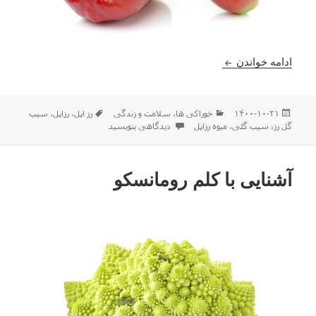
آشنایی با میوه رزاپل
ادامه خواندن
ارسال
دسته‌ها
برچسب‌ها
۱۴۰۰-۱۰-۲۱
خوراکی ها
،
سلامت و زندگی
رز اپل
،
رزاپل
،
سیب
شده
برای آشنایی با میوه رزاپل
گل رز
،
سیب گلی
،
میوه رزاپل
دیدگاهی بنویسید
در
آشنایی با کلم رومانسکو