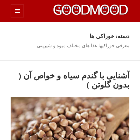
فهرست
چیزای خووب مووب
و
ابزارک‌ها
دسته:
خوراکی ها
معرفی خوراکیها غذا های مختلف میوه و شیرینی
آشنایی با گندم سیاه و خواص آن (
بدون گلوتن )