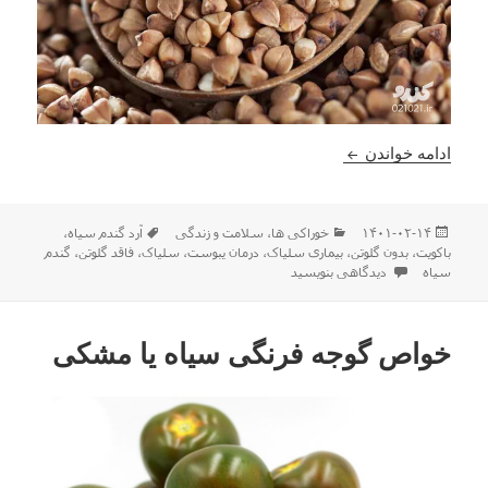
آشنایی با گندم سیاه و خواص آن ( بدون گلوتن )
ادامه خواندن
ارسال
دسته‌ها
برچسب‌ها
۱۴۰۱-۰۲-۱۴
خوراکی ها
،
سلامت و زندگی
آرد گندم سیاه
،
شده
باکویت
،
بدون گلوتن
،
بیماری سلیاک
،
درمان یبوست
،
سلیاک
،
فاقد گلوتن
،
گندم
در
برای آشنایی با گندم سیاه و خواص آن ( بدون گلوتن )
سیاه
دیدگاهی بنویسید
خواص گوجه فرنگی سیاه یا مشکی