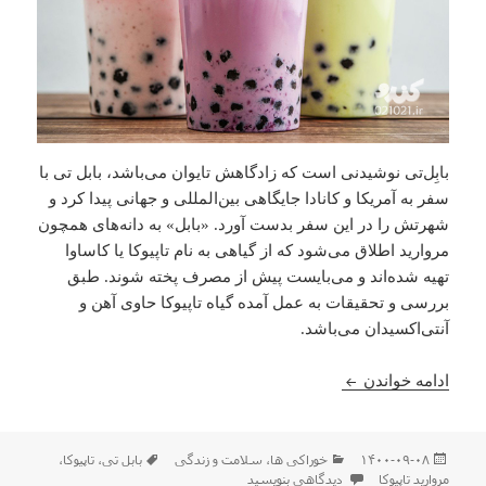
بابِل‌تی نوشیدنی است که زادگاهش تایوان می‌باشد، بابل تی با
سفر به آمریکا و کانادا جایگاهی بین‌المللی و جهانی پیدا کرد و
شهرتش را در این سفر بدست آورد. «بابل» به دانه‌های همچون
مروارید اطلاق می‌شود که از گیاهی به نام تاپیوکا یا کاساوا
تهیه شده‌اند و می‌بایست پیش از مصرف پخته شوند. طبق
بررسی و تحقیقات به عمل آمده گیاه تاپیوکا حاوی آهن و
آنتی‌اکسیدان می‌باشد.
آشنایی با بابل تی
ادامه خواندن
ارسال
دسته‌ها
برچسب‌ها
۱۴۰۰-۰۹-۰۸
خوراکی ها
،
سلامت و زندگی
بابل تی
،
تاپیوکا
،
شده
برای آشنایی با بابل تی
مروارید تاپیوکا
دیدگاهی بنویسید