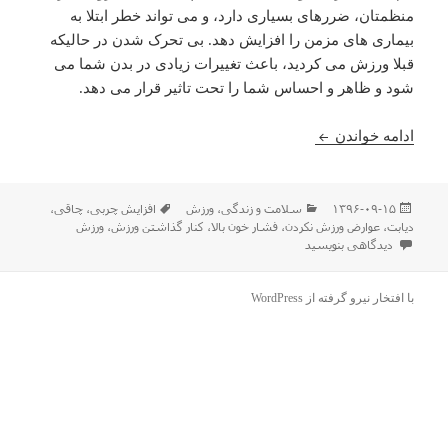
منظمتان، ضررهای بسیاری دارد، و می تواند خطر ابتلا به
بیماری های مزمن را افزایش دهد. بی تحرک شدن در حالیکه
قبلا ورزش می کردید، باعث تغییرات زیادی در بدن شما می
شود و ظاهر و احساس شما را تحت تاثیر قرار می دهد.
کنار گذاشتن ورزش چه عوارضی دارد؟
ادامه خواندن
ارسال
دسته‌ها
برچسب‌ها
۱۳۹۶-۰۹-۱۵
سلامت و زندگی
،
ورزش
افزایش چربی
،
چاقی
،
شده
دیابت
،
عوارض ورزش نکردن
،
فشار خون بالا
،
کنار گذاشتن ورزش
،
ورزش
در
برای کنار گذاشتن ورزش چه عوارضی دارد؟
دیدگاهی بنویسید
با افتخار نیرو گرفته از WordPress