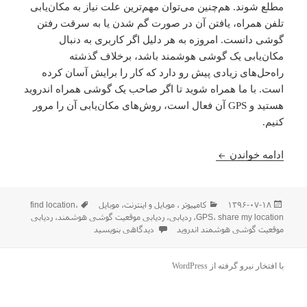
مطلع شوند. هم‌چنین می‌توان مهم‌ترین علت نیاز به مکان‌یابی
تلفن همراه، یافتن آن در صورت گم شدن یا به سرقت رفتن
گوشی دانست. امروزه به هر دلیل اگر کاربری به دنبال
مکان‌یابی یک گوشی هوشمند باشد، بر‌خلاف گذشته
راه‌حل‌های زیادی پیش رو دارد که کار را برایش آسان کرده
است. با ما همراه شوید تا اگر صاحب یک گوشی همراه اندروید
هستید و GPS آن فعال است، روش‌های مکان‌یابی آن را مرور
کنیم.
آموزش ردیابی موقعیت گوشی هوشمند اندروید
ادامه خواندن
ارسال
دسته‌ها
برچسب‌ها
۱۳۹۶-۰۷-۱۸
كامپيوتر ، موبایل و اينترنت
،
موبایل
،
find location
شده
share my location
،
GPS
،
ردیابی
،
ردیابی موقعیت گوشی هوشمند
،
ردیابی
در
برای آموزش ردیابی موقعیت گوشی هوشمند اندر
موقعیت گوشی هوشمند اندروید
دیدگاهی بنویسید
با افتخار نیرو گرفته از WordPress