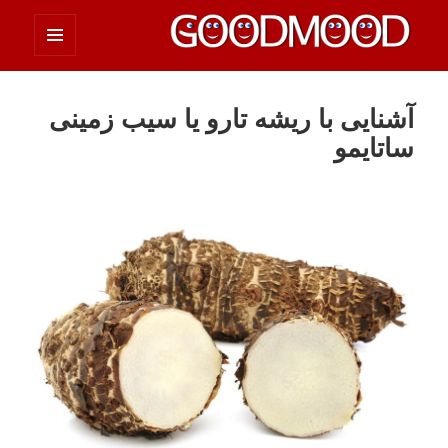
فهرست
چیزای خووب مووب
و
ابزارک‌ها
آشنایی با ریشه تارو یا سیب زمینی
ساتایمو