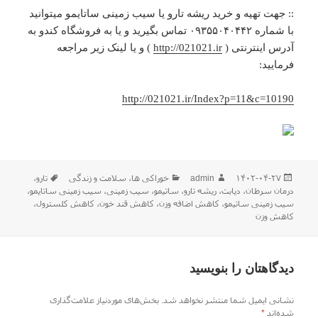
:: جهت تهیه و خرید ریشه تارو یا سیب زمینی ساتایمو میتوانید
با شماره ۰۹۳۵۵۰۴۰۴۴۲ تماس بگیرید و یا به فروشگاه کندو به
آدرس اینترنتی (
http://021021.ir
) و یا لینک زیر مراجعه
فرمایید:
http://021021.ir/Index?p=11&c=10190
ارسال
نویسنده
دسته‌ها
برچسب‌ها
۱۴۰۲-۰۴-۲۷
admin
خوراکی ها
،
سلامت و زندگی
تارو
،
شده
درمان سرطان
،
دیابت
،
ریشه تارو
،
ساتیمو
،
سیب زمینی
،
سیب زمینی ساتایمو
،
در
سیب زمینی ساتیمو
،
کاهش اضافه وزن
،
کاهش قند خون
،
کاهش کلسترول
،
کاهش وزن
دیدگاهتان را بنویسید
نشانی ایمیل شما منتشر نخواهد شد.
بخش‌های موردنیاز علامت‌گذاری
شده‌اند
*