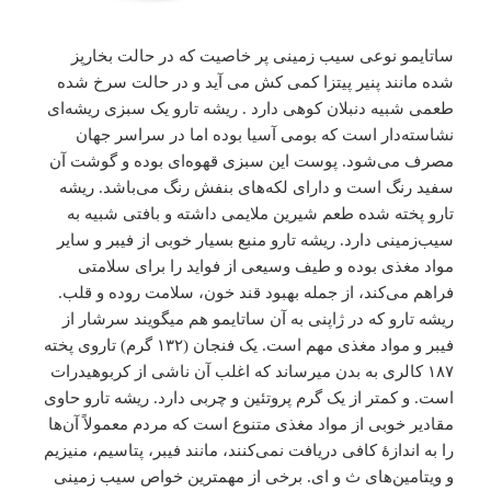
ساتایمو نوعی سیب زمینی پر خاصیت که در حالت بخارپز
شده مانند پنیر پیتزا کمی کش می آید و در حالت سرخ شده
طعمی شبیه دنبلان کوهی دارد . ریشه تارو یک سبزی ریشه‌ای
نشاسته‌دار است که بومی آسیا بوده اما در سراسر جهان
مصرف می‌شود. پوست این سبزی قهوه‌ای بوده و گوشت آن
سفید رنگ است و دارای لکه‌های بنفش رنگ می‌باشد. ریشه
تارو پخته شده طعم شیرین ملایمی داشته و بافتی شبیه به
سیب‌زمینی دارد. ریشه تارو منبع بسیار خوبی از فیبر و سایر
مواد مغذی بوده و طیف وسیعی از فواید را برای سلامتی
فراهم می‌کند، از جمله بهبود قند خون، سلامت روده و قلب.
ریشه تارو که در ژاپنی به آن ساتایمو هم میگویند سرشار از
فیبر و مواد مغذی مهم است. یک فنجان (۱۳۲ گرم) تاروی پخته
۱۸۷ کالری به بدن میرساند که اغلب آن ناشی از کربوهیدرات
است. و کمتر از یک گرم پروتئین و چربی دارد. ریشه تارو حاوی
مقادیر خوبی از مواد مغذی متنوع است که مردم معمولاً آن‌ها
را به اندازۀ کافی دریافت نمی‌کنند، مانند فیبر، پتاسیم، منیزیم
و ویتامین‌های ث و ای. برخی از مهمترین خواص سیب زمینی