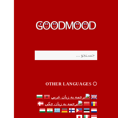
چیزای خووب مووب
چیزای خووب مووب
جستجو
برای:
⚪️ OTHER LANGUAGES