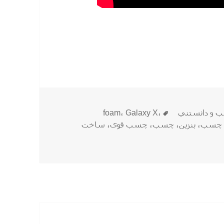
برچسب‌ها
ب و دانستني
،
Galaxy X
،
foam
 چسب
،
بنزین
،
چسب
،
چسب قوی
،
ساخت