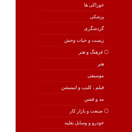
خوراکی ها
پزشکی
گردشگری
زیست و حیات وحش
⚪️ فرهنگ و هنر
هنر
موسیقی
فیلم ، کلیپ و انیمیشن
مد و فشن
⚪️ صنعت و بازار کار
خودرو و وسایل نقلیه