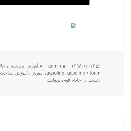
ارسال
نویسنده
دسته‌ها
۱۳۹۸-۰۶-۱۲
admin
آموزش و پرورش
،
جال
شده
gasoline + foam
،
gasoline
،
آموزش
،
آموزش ساخت
در
چسب در خانه
،
فوم
،
یونولیت