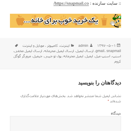
:: سایت سازنده :
https://snapmail.co/
ارسال
نویسنده
دسته‌ها
برچسب‌ها
۱۳۹۷-۰۵-۰۱
admin
اينترنت
،
كامپيوتر ، موبایل و اينترنت
شده
snapmail
،
gmail
،
ارسال ایمیل
،
ارسال ایمیل محرمانه
،
ارسال ایمیل مخفی
،
در
اسنپ
،
اسنپ میل
،
ایمیل
،
ایمیل محرمانه
،
پول تو جیبی
،
جیمیل
،
مرورگر گوگل
کروم
دیدگاهتان را بنویسید
نشانی ایمیل شما منتشر نخواهد شد.
بخش‌های موردنیاز علامت‌گذاری
شده‌اند
*
دیدگاه