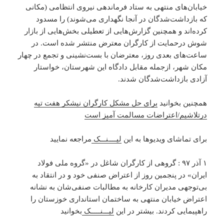
خیابان‌های منتهی به ستاد فرماندهی نیروی انتظامی (مکانی
که بازداشت‌شدگان در آنجا نگهداری می‌شوند) را مسدود
کرده‌اند و همچنین گزارش‌هایی از تعطیلی بخش‌هایی از بازار
شوش درحمایت از کارگران معترض منتشر شده است. در
ساعت‌های بعدی روز، معترضان با بست‌نشینی و تجمع در چهار
مکان شهر، ازجمله مقابل دادگاه این شهرستان، خواستار
آزادی بازداشت‌شدگان شدند.
همچنین بخوانید
برای حل مشکل کارگران نیشکر هفت تپه
درتلاشیم/اعتراضات مسالمت آمیز است
برای تماشای ویدیوها به این
لیــــنـــک
مراجعه نمایید
۱ آذر ۹۷ : گروهی از کارگران شاغل در «گروه ملی فولاد
ایران» در پنجمین روز از اعتراض صنفی خود و در انتقاد به
بی‌توجهی مدیران کارخانه به مطالبات صنفی‌شان به نشانه
اعتراض خیابان منتهی به ساختمان استانداری خوزستان را
راهپیمایی کردند. بیشتر در این
لیـــنـــــک
بخوانید