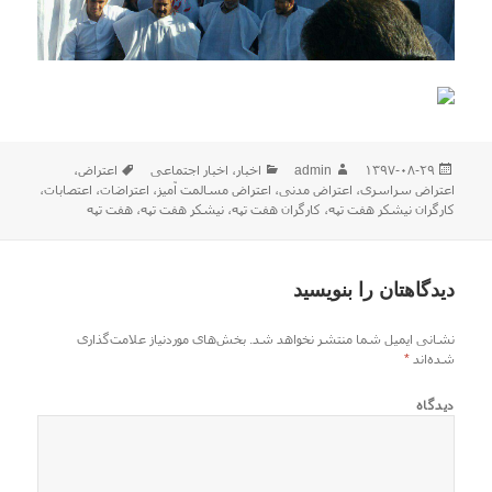
ارسال
نویسنده
دسته‌ها
برچسب‌ها
۱۳۹۷-۰۸-۲۹
admin
اخبار
،
اخبار اجتماعی
اعتراض
،
شده
اعتراض سراسری
،
اعتراض مدنی
،
اعتراض مسالمت آمیز
،
اعتراضات
،
اعتصابات
،
در
کارگران نیشکر هفت تپه
،
کارگران هفت تپه
،
نیشکر هفت تپه
،
هفت تپه
دیدگاهتان را بنویسید
نشانی ایمیل شما منتشر نخواهد شد.
بخش‌های موردنیاز علامت‌گذاری
شده‌اند
*
دیدگاه