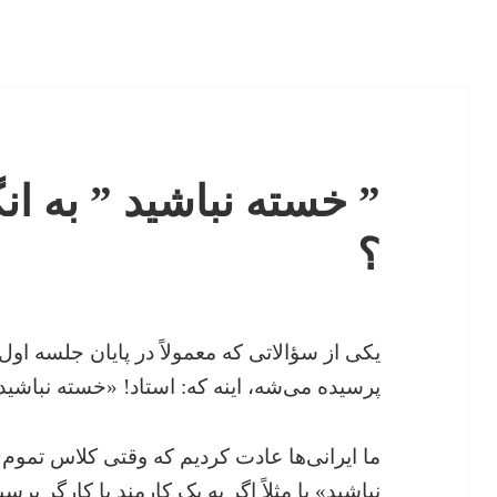
” خسته نباشید ” به 
؟‌
یکی از سؤالاتی که معمولاً در پایان جلسه او
پرسیده می‌شه،‌ اینه که: استاد! «خسته نباش
ما ایرانی‌ها عادت کردیم که وقتی کلاس تموم 
نباشید» یا مثلاً اگر به یک کارمند یا کارگر ب