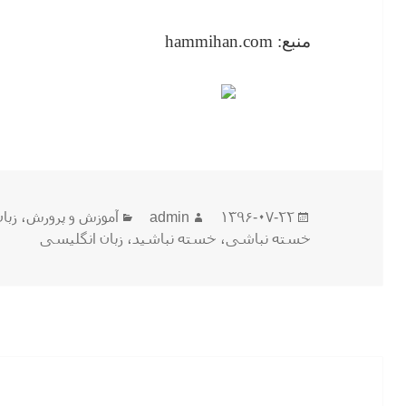
منبع: hammihan.com
ارسال
نویسنده
دسته‌ها
۱۳۹۶-۰۷-۲۲
admin
آموزش و پرورش
،
زبا
شده
خسته نباشی
،
خسته نباشید
،
زبان انگلیسی
در