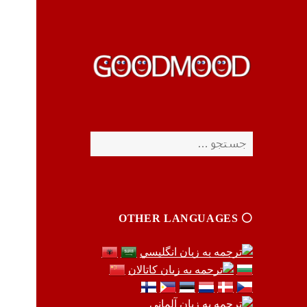
چیزای خووب مووب
چیزای خووب مووب
جستجو
برای:
⚪️ OTHER LANGUAGES