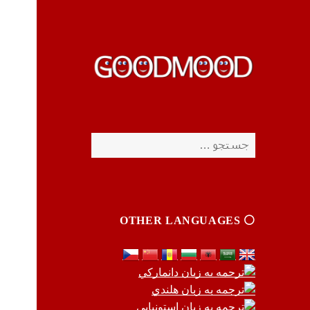
چیزای خووب مووب
چیزای خووب مووب
جستجو
برای:
⚪️ OTHER LANGUAGES