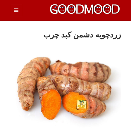
فهرست
چیزای خووب مووب
و
ابزارک‌ها
زردچوبه دشمن کبد چرب