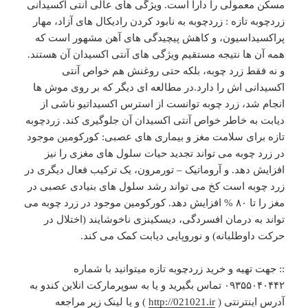
مسکن معمولی را دارا است. ویژگی های عالی آنتی اکسیدانی
زردچوبه تازه : زردچوبه به نابود کردن رادیکال های آزاد، مهار
پراکسیداسیون، و کاهش پیچیدگی های آهن مشهور است که
همه آن ها نتیجه مستقیم ویژگی های آنتی اکسیدان آن هستند.
و نه فقط زرد چوبه، بلکه حتی روغنش هم خواص آنتی
اکسیدانی اش را دارد.در مطالعه ای دیگر که بر روی موش ها
انجام شد، زرد چوبه توانست از استرس اکسیداتیو ناشی از
دیابت به خاطر خواص آنتی اکسیدان آن جلوگیری کند. زردچوبه
تازه برای سلامت مغز و بیماری های عصبی: کورکومین موجود
در زرد چوبه می تواند تجدید حیات سلول های مغزی را نیز
افزایش دهد. و آروماتیک – تورمرون، یک ترکیب فعال دیگری در
زرد چوبه است کخ می تواند رشد سلول های بنیادی عصبی در
مغز را تا ۸۰ % افزایش دهد. کورکومین موجود در زرد چوبه می
تواند به درمان افسردگی، دیسکینزی ناخوشایند (اختلال در
حرکت داوطلبانه) و نوروپایی دیابت کمک می کند.
:: جهت تهیه و خرید زردچوبه تازه میتوانید با شماره
۰۹۳۵۵۰۴۰۴۴۲ تماس بگیرید و یا به سوپرمارکت انلاین کندو به
آدرس اینترنتی (
http://021021.ir
) و یا لینک زیر مراجعه