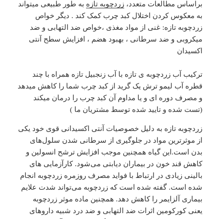
براساس مطالعات متعدد،
زردچوبه تازه
به طور طبیعی میتواند
به معکوس کردن اختلال کبد چرب کمک کند . دیگر خواص
زردچوبه تازه: غنی از مواد مغذی ،خواص ضد التهابی و ضد
میکروبی و ضد سرطانی ، بهبود هضم ، افزایش سطح آنتی
اکسیدان
ترکیب آب زردچوبه ی تازه با آب زنجبیل تازه همراه با چند
قطره آب لیمو ترش یک گرید از کبد چرب شما را کاهش میدهد
و مصرف دوره ای و یا مداوم آن کبد چرب را درمان میکند
(تست شده و تایید شده توسط مشتریان ما )
زردچوبه تازه به دلیل خصوصیات آنتی‌ اکسیدانی قوی خود یکی
از موثرترین مواد در جلوگیری از سرطانی‌ شدن سلول‌های
بدن است.این گیاه همچنین موجب افزایش ترشح انسولین و
کاهش قند خون در بیماران دیابتی می‌شود. کارآزمایی‌ های
بالینی زیادی در ارتباط با فواید مصرف روزمره زردچوبه انجام
شده‌ است. گفته شده ‌است که زردچوبه می‌تواند شدت علایم
بیماری آلزایمر را کاهش دهد. همچنین ماده موثر زردچوبه
یعنی کورکومین اثرات ضد التهابی و ضد درد شبیه داروهای