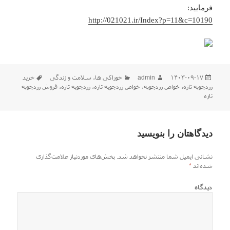
فرمایید:
http://021021.ir/Index?p=11&c=10190
ارسال
نویسنده
دسته‌ها
برچسب‌ها
۱۴۰۳-۰۹-۱۷
admin
خوراکی ها
،
سلامت و زندگی
خرید
شده
زردچوبه تازه
،
خواص زردچوبه
،
خواص زردچوبه تازه
،
زردچوبه تازه
،
فروش زردچوبه
در
تازه
دیدگاهتان را بنویسید
نشانی ایمیل شما منتشر نخواهد شد.
بخش‌های موردنیاز علامت‌گذاری
شده‌اند
*
دیدگاه