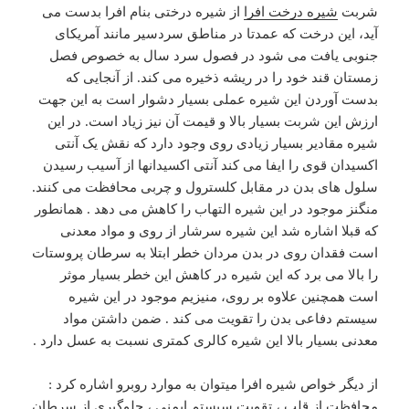
شربت
شیره درخت افرا
از شیره درختی بنام افرا بدست می
آید، این درخت که عمدتا در مناطق سردسیر مانند آمریکای
جنوبی یافت می شود در فصول سرد سال به خصوص فصل
زمستان قند خود را در ریشه ذخیره می کند. از آنجایی که
بدست آوردن این شیره عملی بسیار دشوار است به این جهت
ارزش این شربت بسیار بالا و قیمت آن نیز زیاد است. در این
شیره مقادیر بسیار زیادی روی وجود دارد که نقش یک آنتی
اکسیدان قوی را ایفا می کند آنتی اکسیدانها از آسیب رسیدن
سلول های بدن در مقابل کلسترول و چربی محافظت می کنند.
منگنز موجود در این شیره التهاب را کاهش می دهد . همانطور
که قبلا اشاره شد این شیره سرشار از روی و مواد معدنی
است فقدان روی در بدن مردان خطر ابتلا به سرطان پروستات
را بالا می برد که این شیره در کاهش این خطر بسیار موثر
است همچنین علاوه بر روی، منیزیم موجود در این شیره
سیستم دفاعی بدن را تقویت می کند . ضمن داشتن مواد
معدنی بسیار بالا این شیره کالری کمتری نسبت به عسل دارد .
از دیگر خواص شیره افرا میتوان به موارد روبرو اشاره کرد :
محافظت از قلب ، تقویت سیستم ایمنی ، جلوگیری از سرطان