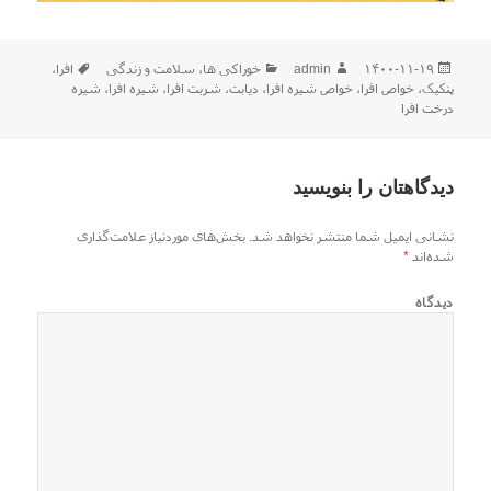
ارسال
نویسنده
دسته‌ها
برچسب‌ها
۱۴۰۰-۱۱-۱۹
admin
خوراکی ها
،
سلامت و زندگی
افرا
،
شده
پنکیک
،
خواص افرا
،
خواص شیره افرا
،
دیابت
،
شربت افرا
،
شیره افرا
،
شیره
در
درخت افرا
دیدگاهتان را بنویسید
نشانی ایمیل شما منتشر نخواهد شد.
بخش‌های موردنیاز علامت‌گذاری
شده‌اند
*
دیدگاه