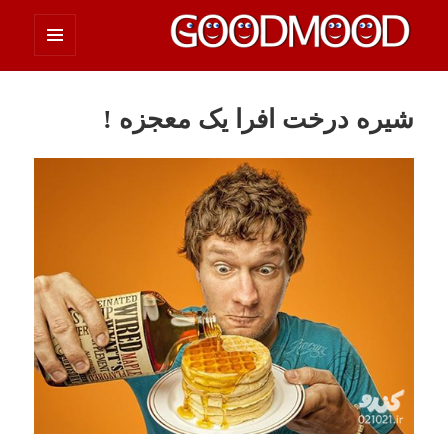
فهرست
چیزای خووب مووب
و
ابزارک‌ها
شیره درخت افرا یک معجزه !