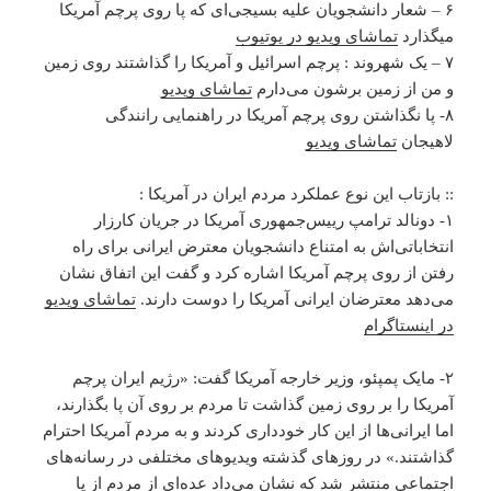
۶ – شعار دانشجویان علیه بسیجی‌ای که پا روی پرچم آمریکا
میگذارد
تماشای ویدیو در یوتیوب
۷ – یک شهروند : پرچم اسرائیل و آمریکا را گذاشتند روی زمین
و من از زمین برشون می‌دارم
تماشای ویدیو
۸- ⁣پا نگذاشتن روی پرچم آمریکا در راهنمایی رانندگی
لاهیجان
تماشای ویدیو
:: بازتاب این نوع عملکرد مردم ایران در آمریکا :
۱- دونالد ترامپ رییس‌جمهوری آمریکا در جریان کارزار
انتخاباتی‌اش به امتناع دانشجویان معترض ایرانی برای راه
رفتن از روی پرچم آمریکا اشاره کرد و گفت این اتفاق نشان
می‌دهد معترضان ایرانی آمریکا را دوست دارند.
تماشای ویدیو
در اینستاگرام
۲- مایک پمپئو، وزیر خارجه آمریکا گفت: «رژیم ایران پرچم
آمریکا را بر روی زمین گذاشت تا مردم بر روی آن پا بگذارند،
اما ایرانی‌ها از این کار خودداری کردند و به مردم آمریکا احترام
گذاشتند.» در روزهای گذشته ویدیوهای مختلفی در رسانه‌های
اجتماعی منتشر شد که نشان می‌داد عده‌ای از مردم از پا