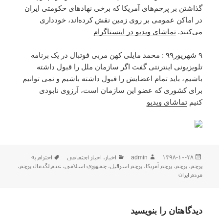
گذاشتن بر پرچم‌های آمریکا که برخی نهادهای حکومتی ایران
در اماکن عمومی بر روی زمین نقش کرده‌اند، خودداری
می‌کنند.
تماشای ویدیو در اینستاگرام
۹ شهریور۹۹ : محمد مایلی کهن مربی فوتبال در یک برنامه
تلویزیونی اینترنتی گفت اگر سازمان ملل را قبول داشته
باشیم، باید تمام اعضایش را قبول داشته باشیم و نمی توانیم
برای کشوری که عضو این سازمان است، آرزوی نابودی
کنیم
تماشای ویدیو
ارسال
نویسنده
دسته‌ها
برچسب‌ها
۱۳۹۸-۱۰-۲۸
admin
اخبار
،
اخبار اجتماعی
احترام به
شده
پرچم
،
پرچم
،
پرچم آمریکا
،
پرچم اسرائیل
،
جمهوری اسلامی
،
عدم لگدمال پرچم
،
در
مردم ایران
دیدگاهتان را بنویسید