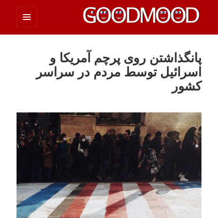
فهرست
چیزای خووب مووب
و
ابزارک‌ها
پانگذاشتن روی پرچم آمریکا و
اسرائیل توسط مردم در سراسر
کشور