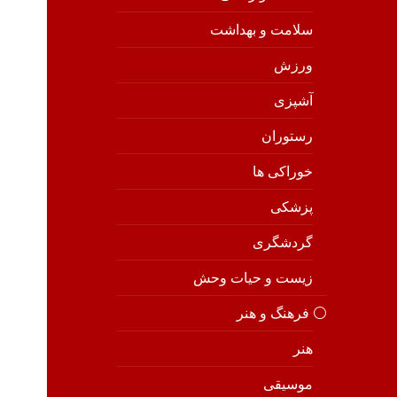
سلامت و بهداشت
ورزش
آشپزی
رستوران
خوراکی ها
پزشکی
گردشگری
زیست و حیات وحش
⚪️ فرهنگ و هنر
هنر
موسیقی