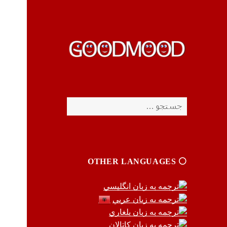
چیزای خووب مووب
چیزای خووب مووب
جستجو
برای:
⚪️ OTHER LANGUAGES