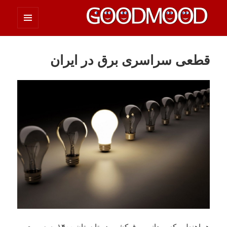
فهرست
چیزای خووب مووب
و
ابزارک‌ها
قطعی سراسری برق در ایران