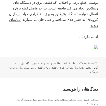
نوشت: قطع برقی و اختلالی که قطعی برق در دستگاه های
ونتیلاتور ایجاد می کند فاجعه است. در حد فاصل قطع برق و
اتصال دوباره دستگاه ونتیلاتور به برق اضطراری حیات بیماران
کووید۱۹ به خطر جدی می‌افتد و حتی جان می‌سپارند.
تماشای
ویدیو
ادامه دارد …
ارسال
نویسنده
دسته‌ها
برچسب‌ها
۱۴۰۰-۰۴-۱۵
admin
اخبار
،
اخبار اجتماعی
برق
،
بیت
شده
کوین
،
توانیر
،
توزیع برق تهران
،
رمز ارز
،
قطعی برق
،
قطعی سراسری برق در ایران
،
در
نیروگاه
دیدگاهتان را بنویسید
نشانی ایمیل شما منتشر نخواهد شد.
بخش‌های موردنیاز علامت‌گذاری
شده‌اند
*