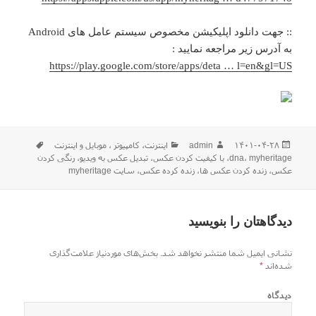
:: جهت دانلود اپلیکیشن مخصوص سیستم عامل های Android
به آدرس زیر مراجعه نمایید :
https://play.google.com/store/apps/deta … l=en&gl=US
ارسال
نویسنده
دسته‌ها
برچسب‌ها
۱۴۰۱-۰۴-۲۸
admin
اينترنت
،
كامپيوتر ، موبایل و اينترنت
شده
myheritage
،
dna
،
با کیفیت کردن عکس
،
تبدیل عکس به ویدیو
،
رنگی کردن
در
عکس
،
زنده کردن عکس ها
،
زنده کرده عکس
،
سایت myheritage
دیدگاهتان را بنویسید
نشانی ایمیل شما منتشر نخواهد شد.
بخش‌های موردنیاز علامت‌گذاری
شده‌اند
*
دیدگاه