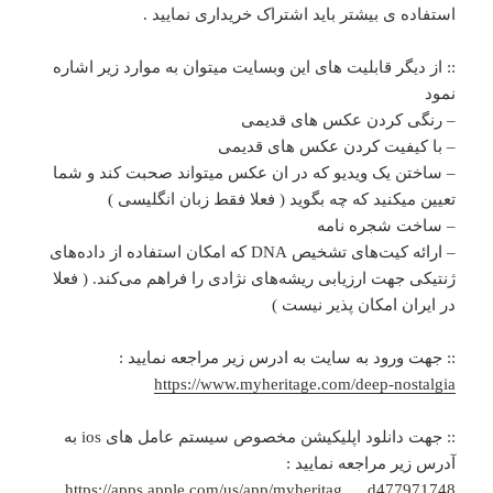
استفاده ی بیشتر باید اشتراک خریداری نمایید .
:: از دیگر قابلیت های این وبسایت میتوان به موارد زیر اشاره
نمود
– رنگی کردن عکس های قدیمی
– با کیفیت کردن عکس های قدیمی
– ساختن یک ویدیو که در ان عکس میتواند صحبت کند و شما
تعیین میکنید که چه بگوید ( فعلا فقط زبان انگلیسی )
– ساخت شجره نامه
– ارائه کیت‌های تشخیص DNA که امکان استفاده از داده‌های
ژنتیکی جهت ارزیابی ریشه‌های نژادی را فراهم می‌کند. ( فعلا
در ایران امکان پذیر نیست )
:: جهت ورود به سایت به ادرس زیر مراجعه نمایید :
https://www.myheritage.com/deep-nostalgia
:: جهت دانلود اپلیکیشن مخصوص سیستم عامل های ios به
آدرس زیر مراجعه نمایید :
https://apps.apple.com/us/app/myheritag … d477971748