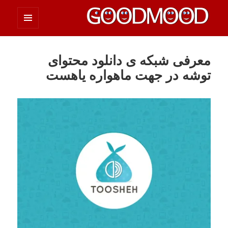
فهرست
چیزای خووب مووب
و
ابزارک‌ها
معرفی شبکه ی دانلود محتوای
توشه در جهت ماهواره یاهست