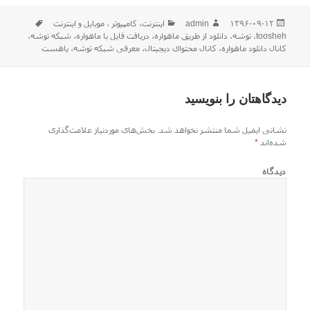
ارسال
نویسنده
دسته‌ها
برچسب‌ها
۱۳۹۶-۰۹-۱۲
admin
اينترنت
،
كامپيوتر ، موبایل و اينترنت
شده
toosheh
،
توشه
،
دانلود از طریق ماهواره
،
دریافت فایل با ماهواره
،
شبکه توشه
،
در
کانال دانلود ماهواره
،
کانال محتوای دیجیتال
،
معرفی شبکه توشه
،
یاهست
دیدگاهتان را بنویسید
نشانی ایمیل شما منتشر نخواهد شد.
بخش‌های موردنیاز علامت‌گذاری
شده‌اند
*
دیدگاه