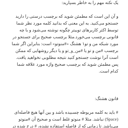
یک نکته مهم را به خاطر بسپارید:
و آن این است که مطمئن شوید که برچسب درستی را دارید
جستجو می‌کنید. به این معنی که بدانید کلمه مورد نظر شما
توسط اکثر کاربرهای توییتر چگونه نوشته می‌شود و با چه
قانونی برچسب می‌خورد.مثلا برچسب صحیح برای جستجو در
مورد شبکه من و تو۱ هشتگ «#منوتو» است: بنابراین اگر شما
برچسب #من و تو یا #من_و_تو و یا دیگر روشهایی که ممکن
است آنرا نوشت جستجو کنید نتیجه مطلوبی نخواهید یافت.
پس مطمئن شوید که برچسب صحیح واژه مورد علاقه شما
کدام است.
قانون هشتگ:
# باید به کلمه مربوطه چسبیده باشد و بین آنها هیچ فاصله‌ای
(Space) نباشد. مثلا # منوتو غلط است و صحیح آن #منوتو
می‌باشد. تا زمانی که از فاصله استفاده نشده، # درج شده در