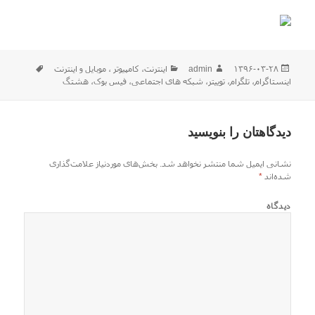
ارسال
نویسنده
دسته‌ها
برچسب‌ها
۱۳۹۶-۰۳-۲۸
admin
اينترنت
،
كامپيوتر ، موبایل و اينترنت
شده
اینستاگرام
،
تلگرام
،
توییتر
،
شبکه های اجتماعی
،
فیس بوک
،
هشتگ
در
دیدگاهتان را بنویسید
نشانی ایمیل شما منتشر نخواهد شد.
بخش‌های موردنیاز علامت‌گذاری
شده‌اند
*
دیدگاه