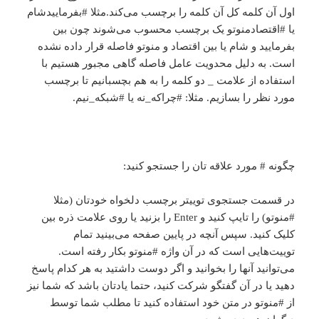
اول آن کلمه کل آن کلمه را برچسب می‌کند.مثلا #بفرماییدشام
یا #اقتصادمنوتو یک برچسب محسوب می‌شوند چون بین
بفرمایید و شام یا بین اقتصاد و منوتو فاصله قرار داده نشده
است. به دلیل محدویت عامل فاصله گاهی مجبور هستیم با
استفاده از علامت _ دو کلمه را به هم بچسبانیم تا برچسب
مورد نظر را بسازیم. مثلا: #چراکه_نه یا #شبکه_نیم.
چگونه # مورد علاقه تان را جستجو کنید:
در قسمت جستجوی توییتر برچسب دلخواه خودتان (مثلا
#منوتو) را تایپ کنید و Enter را بزنید یا روی علامت ذره بین
کلیک کنید. سپس آنچه در پایین صفحه می‌بینید تمام
توییت‌هایی است که در آن واژه #منوتو بکار رفته است.
می‌توانید آنها را بخوانید و اگر دوست داشتید به هر کدام پاسخ
دهید یا در آن گفتگو شرکت کنید، حتما یادتان باشد که شما نیز
از #منوتو در متن خود استفاده کنید تا مطلب شما توسط