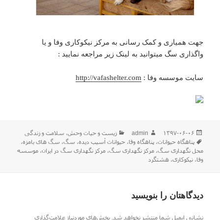
جهت همیاری و کمک رسانی به مرکز نیکوکاری وفا و یا
واگذاری سگ میتوانید به لینک زیر مراجعه نمایید :
سایت موسسه وفا :
http://vafashelter.com
ارسال
نویسنده
دسته‌ها
۱۳۹۷-۰۶-۰۶
admin
زیست و حیات وحش
،
سلامت و زندگی
شده
برچسب‌ها
پناهگاه حیوانات
،
پناهگاه وفا
،
حیوانات آسیب دیده
،
سگ
،
سگ های بامزه
،
در
محل نگهداری سگ
،
مرکز نگهداری سگ
،
مرکز نگهداری سگ در ایران
،
موسسه
وفا
،
نیکوکاری
،
هشتگرد
دیدگاهتان را بنویسید
نشانی ایمیل شما منتشر نخواهد شد.
بخش‌های موردنیاز علامت‌گذاری