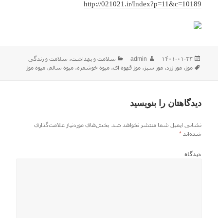
http://021021.ir/Index?p=11&c=10189
ارسال
نویسنده
دسته‌ها
۱۴۰۱-۰۱-۲۳
admin
سلامت و بهداشت
،
سلامت و زندگی
شده
برچسب‌ها
موز
،
موز زرد
،
موز سبز
،
موز قهوه ای
،
میوه خوشمزه
،
میوه سالم
،
میوه موز
در
دیدگاهتان را بنویسید
نشانی ایمیل شما منتشر نخواهد شد.
بخش‌های موردنیاز علامت‌گذاری
شده‌اند
*
دیدگاه