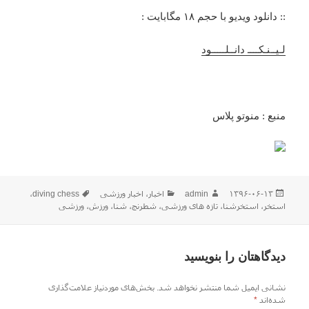
:: دانلود ویدیو با حجم ۱۸ مگابایت :
لـیــنـکــــ دانــلـــــود
منبع : منوتو پلاس
ارسال
نویسنده
دسته‌ها
برچسب‌ها
۱۳۹۶-۰۶-۱۳
admin
اخبار
،
اخبار ورزشی
diving chess
،
شده
استخر
،
استخرشنا
،
تازه های ورزشی
،
شطرنج
،
شنا
،
ورزش
،
ورزشی
در
دیدگاهتان را بنویسید
نشانی ایمیل شما منتشر نخواهد شد.
بخش‌های موردنیاز علامت‌گذاری
شده‌اند
*