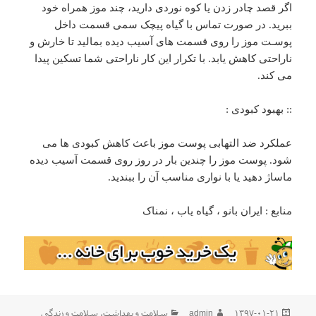
اگر قصد چادر زدن یا کوه نوردی دارید، چند موز همراه خود
ببرید. در صورت تماس با گیاه پیچک سمی قسمت داخل
پوسـت موز را روی قسمت های آسیب دیده بمالید تا خارش و
ناراحتی کاهش یابد. با تکرار این کار ناراحتی شما تسکین پیدا
می کند.
:: بهبود کبودی :
عملکرد ضد التهابی پوست موز باعث کاهش کبودی ها می
شود. پوست موز را چندین بار در روز روی قسمت آسیب دیده
ماساژ دهید یا با نواری مناسب آن را ببندید.
منابع : ایران بانو ، گیاه یاب ، نمناک
ارسال
نویسنده
دسته‌ها
۱۳۹۷-۰۱-۲۱
admin
سلامت و بهداشت
،
سلامت و زندگی