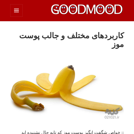
فهرست
چیزای خووب مووب
و
ابزارک‌ها
کاربردهای مختلف و جالب پوست
موز
:: خواص شگفت انگیز پوست موز که تابه حال نشنیده اید