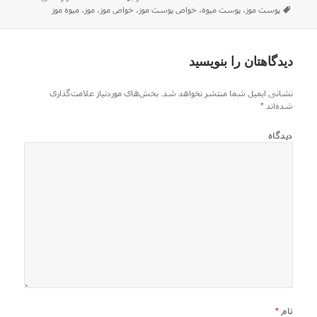
شده
برچسب‌ها
پوست موز
،
پوست میوه
،
خواص پوست موز
،
خواص موز
،
موز
،
میوه موز
در
دیدگاهتان را بنویسید
نشانی ایمیل شما منتشر نخواهد شد.
بخش‌های موردنیاز علامت‌گذاری
شده‌اند
*
دیدگاه
نام
*