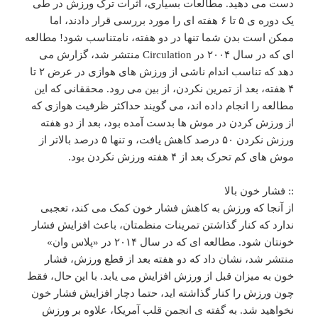
دست می دهید. مطالعات بسیاری، اثرات ترک ورزش در طی
یک دوره ی ۵ تا ۶ هفته ای را مورد بررسی قرار دادند، اما
ممکن است بدن شما تنها در دو هفته، نامتناسب شود! مطالعه
ای که در سال ۲۰۰۴ در Circulation منتشر شد، گزارش می
دهد که تناسب اندام ناشی از ورزش های هوازی در عرض ۲ تا
۴ هفته، بعد از تمرین نکردن، از بین می رود. محققانی که این
مطالعه را انجام داده اند، می گویند حداکثر ظرفیت هوازی که
از ورزش کردن در موش ها بدست آمده بود، بعد از دو هفته
ورزش نکردن ۵۰ درصد کاهش یافت، و تنها ۵ درصد بالاتر از
موش های کم تحرک بعد از ۴ هفته ورزش نکردن بود.
:: فشار خون بالا
از آنجا که ورزش به کاهش فشار خون کمک می کند، تعجبی
ندارد که کنار گذاشتن تمرینات منظمتان، باعث افزایش فشار
خونتان شود. مطالعه ای که در سال ۲۰۱۴ در «پلاس وان»
منتشر شد، نشان داد که دو هفته بعد از قطع ورزش، فشار
خون به میزان قبل از ورزش افزایش می یابد. با این حال، فقط
چون ورزش را کنار گذاشته اید، حتما دچار افزایش فشار خون
نخواهید شد. به گفته ی انجمن قلب آمریکا، علاوه بر ورزش