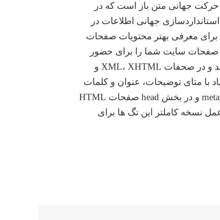
Dublin Core Metadata In یا DCMI یک حرکت جهانی متن باز است که در
شده و هدف آن استانداردسازی جهانی اطلاعات در
ا برای معرفی بهتر محتویات صفحات
ب استفاده میکند. Dublin Core یا همان DC صفحات سایت شما را برای حضور
بهتر در وب معنایی (Web Semantic) محیا میکند و در صحفات XML، XHTML و
زیاد با متای توضیحات، عنوان و کلمات
کلیدی در سایت های اینترنتی که عموما با تگ meta و در بخش head صفحات HTML
شوند آشنا هستید، Dublin Core در عمل نسخه کاملتر این تگ ها برای