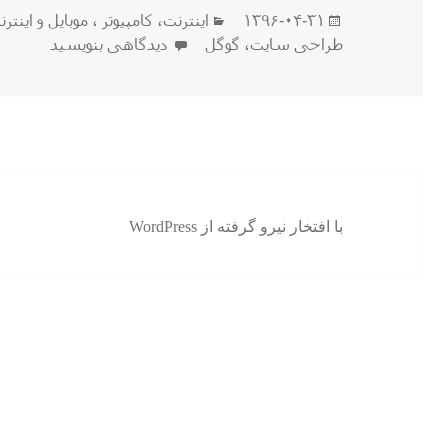
ارسال
دسته‌ها
۱۳۹۶-۰۴-۳۱
اينترنت
،
كامپيوتر ، موبایل و اينتر
شده
برای Dublin Core چیست؟
طراحی سایت
،
گوگل
دیدگاهی بنویسید
در
با افتخار نیرو گرفته از WordPress