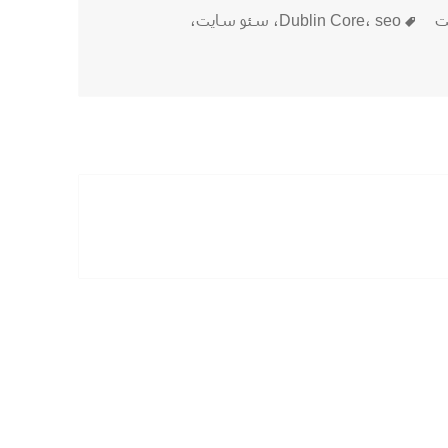
برچسب‌ها
نت
seo
،
Dublin Core
،
سئو سایت
،