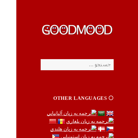
چیزای خووب مووب
چیزای خووب مووب
جستجو
برای:
⚪️ OTHER LANGUAGES