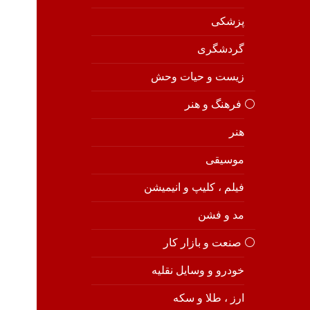
پزشکی
گردشگری
زیست و حیات وحش
⚪️ فرهنگ و هنر
هنر
موسیقی
فیلم ، کلیپ و انیمیشن
مد و فشن
⚪️ صنعت و بازار کار
خودرو و وسایل نقلیه
ارز ، طلا و سکه