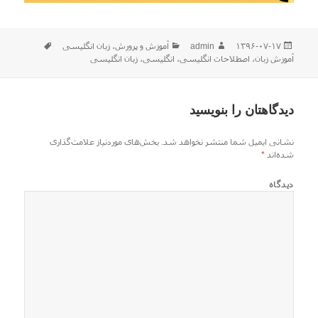
ارسال
نویسنده
دسته‌ها
برچسب‌ها
۱۳۹۶-۰۷-۱۷
admin
آموزش و پرورش
،
زبان انگلیسی
شده
آموزش زبان
،
اصطلاحات انگلیسی
،
انگلیسی
،
زبان انگلیسی
در
دیدگاهتان را بنویسید
نشانی ایمیل شما منتشر نخواهد شد.
بخش‌های موردنیاز علامت‌گذاری
شده‌اند
*
دیدگاه