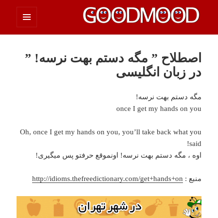
فهرست
چیزای خووب مووب
و
ابزارک‌ها
اصطلاح ” مگه دستم بهت نرسه! ”
در زبان انگلیسی
مگه دستم بهت نرسه!
once I get my hands on you
Oh, once I get my hands on you, you’ll take back what you
said!
اوه ، مگه دستم بهت نرسه! اونموقع حرفتو پس میگیری!
منبع :
http://idioms.thefreedictionary.com/get+hands+on