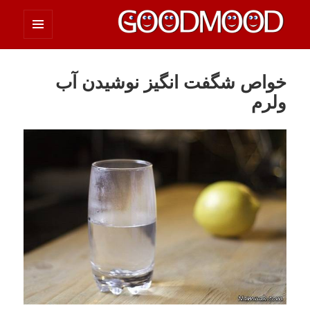
فهرست
چیزای خووب مووب
و
ابزارک‌ها
خواص شگفت انگیز نوشیدن آب
ولرم