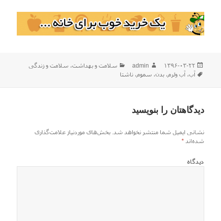
ارسال
نویسنده
دسته‌ها
۱۳۹۶-۰۳-۲۲
admin
سلامت و بهداشت
،
سلامت و زندگی
شده
برچسب‌ها
آب
،
آب ولرم
،
بدن
،
سموم
،
ناشتا
در
دیدگاهتان را بنویسید
نشانی ایمیل شما منتشر نخواهد شد.
بخش‌های موردنیاز علامت‌گذاری
شده‌اند
*
دیدگاه