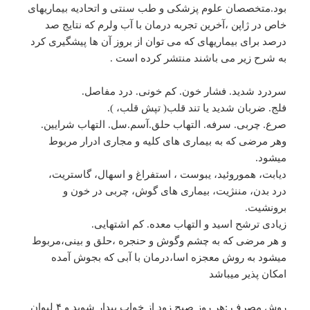
بود.متخصصان علوم پزشکی و طب سنتی و اتحادیه بیماریهای
خاص در ژاپن ،آخرین تجربه درمان با آب ولرم که نتایج صد
درصد برای بیماریهای که می توان از بروز آن ها پیشگیری کرد
به شرح زیر می باشند منتشر کرده است .
سردرد شدید. فشار خون. کم خونی. درد مفاصل.
فلج. ضربان شدید یا تند قلب( تپش قلب، ).
صرع. چربی. سرفه. التهاب حلق.آسم.سل. التهاب شرایین.
وهر مرضی که به بیماری های کلیه و مجاری ادرار مربوط
میشود.
دیابت، هموروئید، یبوست ، استفراغ و اسهال، گاستریت،
درد بدن، مننژیت، بیماری های گوش، چربی در خون و
برونشیت.
زیادی ترشح اسید و التهاب معده. کم اشتهایی.
و هر مرضی که به چشم وگوش و حنجره ،حلق و بینی،مربوط
میشود به روش معجزه اسا،درمان با آبی که بجوش آمده
امکان پذیر میباشد
روش مصرف :هر روز صبح زود از خواب بیدار شوید و ۴ لیوان