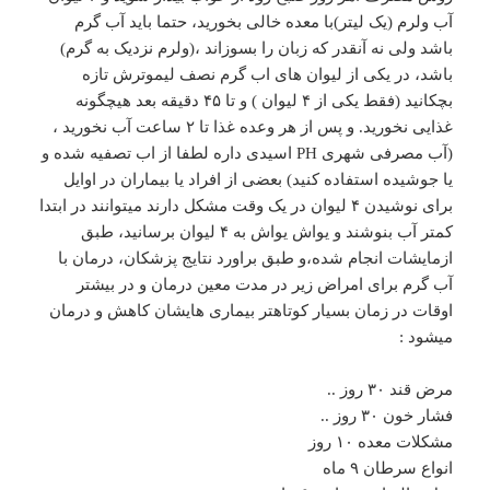
آب ولرم (یک لیتر)با معده خالی بخورید، حتما باید آب گرم
باشد ولی نه آنقدر که زبان را بسوزاند ،(ولرم نزدیک به گرم)
باشد، در یکی از لیوان های اب گرم نصف لیموترش تازه
بچکانید (فقط یکی از ۴ لیوان ) و تا ۴۵ دقیقه بعد هیچگونه
غذایی نخورید. و پس از هر وعده غذا تا ۲ ساعت آب نخورید ،
(آب مصرفی شهری PH اسیدی داره لطفا از اب تصفیه شده و
یا جوشیده استفاده کنید) بعضی از افراد یا بیماران در اوایل
برای نوشیدن ۴ لیوان در یک وقت مشکل دارند میتوانند در ابتدا
کمتر آب بنوشند و یواش یواش به ۴ لیوان برسانید، طبق
ازمایشات انجام شده،و طبق براورد نتایج پزشکان، درمان با
آب گرم برای امراض زیر در مدت معین درمان و در بیشتر
اوقات در زمان بسیار کوتاهتر بیماری هایشان کاهش و درمان
میشود :
مرض قند ۳۰ روز ..
فشار خون ۳۰ روز ..
مشکلات معده ۱۰ روز
انواع سرطان ۹ ماه