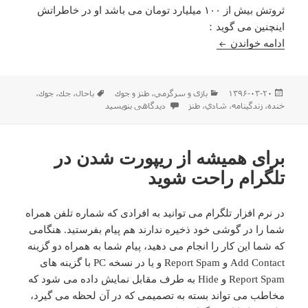
ثروتش بیش از ۱۰۰ میلیارد تومان می باشد او در خاطراتش
اینچنین می گوید：
زندگینامه محمد زارعی اهل قشم
ادامه خواندن
ارسال
دسته‌ها
برچسب‌ها
۱۳۹۶-۰۳-۲۰
بازی و سرگرمي
،
طنز و جوك
باحال
،
جك
،
جوك
،
شده
برای زندگینامه محمد زارعی اهل قشم
خنده
،
زندگينامه
،
شادي
،
طنز
دیدگاهی بنویسید
در
برای همیشه از ریپورت شدن در
تلگرام راحت شوید
در نرم افزار تلگرام می توانید به افرادی که شماره تلفن همراه
شما را در گوشی خود ذخیره ندارند هم پیام بفرستید. هنگامی
که شما این کار را انجام می دهید، پیام شما به همراه دو گزینه
Add Contact و Report Spam و یا در نسخه PC با گزینه های
Report Spam و Hide به طرف مقابل نمایش داده می شود که
مخاطب می تواند بسته به تصمیمی که در آن لحظه می گیرد،