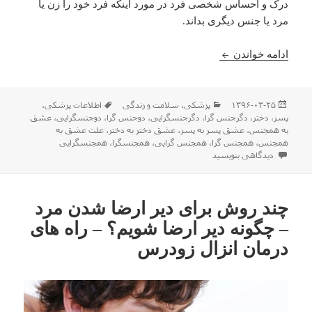
درک و احساس شخصی فرد در مورد اینکه فرد خود را زن یا
مرد یا جنس دیگری بداند.
همه چیز درباره گرایشات جنسی
ادامه خواندن
ارسال
دسته‌ها
برچسب‌ها
۱۳۹۶-۰۳-۲۵
پزشکی
،
سلامت و زندگی
اطلاعات پزشکی
،
شده
پسر
،
دختر
،
دگرجنس گرا
،
دگرجنسگرایی
،
دوجنس گرا
،
دوجنسگرایی
،
عشق
در
به همجنس
،
عشق پسر به پسر
،
عشق دختر به دختر
،
علت عشق به
همجنس
،
همجنس گرا
،
همجنس گرایی
،
همجنسگرا
،
همجنسگرایی
برای همه چیز درباره گرایشات جنسی
دیدگاهی بنویسید
چند روش برای دیر ارضا شدن مرد
– چگونه دیر ارضا شویم؟ – راه های
درمان انزال زودرس