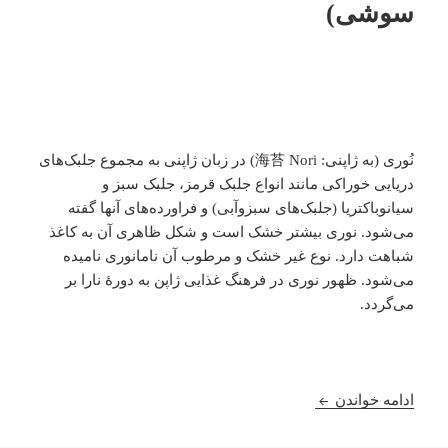
سوشی)
نُوری (به ژاپنی: 海苔 Nori) در زبان ژاپنی به مجموع جلبک‌های
دریایی خوراکی مانند انواع جلبک قرمز، جلبک سبز و
سیانوباکتریا (جلبک‌های سبزوآبی) و فراورده‌های آنها گفته
می‌شود. نوری بیشتر خشک است و شکل ظاهری آن به کاغذ
شباهت دارد. نوع غیر خشک و مرطوب آن نامانوری نامیده
می‌شود. ظهور نوری در فرهنگ غذایی ژاپن به دورهٔ نارا بر
می‌گردد.
معرفی جلبک دریایی نوری (جلبک سوشی)
ادامه خواندن