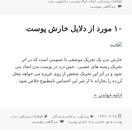
شده
اطلاعات پزشکی
،
انزال
،
انزال زودرس
،
زناشویی
،
مرد
در
برای چند روش برای دیر ارضا شدن مرد – چگونه دیر ارضا شویم؟ – راه های درمان ان
دیدگاهی بنویسید
۱۰ مورد از دلایل خارش پوست
خارش بدن یک تحریک موضعی یا عمومی است که در اثر
تحریک رشته های عصبی ، حس درد در پوست بدن ایجاد می
شود و در اثر این تحریک شخص از روی غریزه می خواهد محل
آزرده را بخاراند تا از شر این احساس نامطبوع خلاص شود .
۱۰ مورد از دلایل خارش پوست
ادامه خواندن
ارسال
دسته‌ها
برچسب‌ها
۱۳۹۶-۰۳-۲۵
پزشکی
،
سلامت و زندگی
اطلاعات پزشکی
،
بدن
،
شده
برای ۱۰ مورد از دلایل خارش پوست
پوست و مو
،
خارش بدن
،
خارش پوست
دیدگاهی بنویسید
در