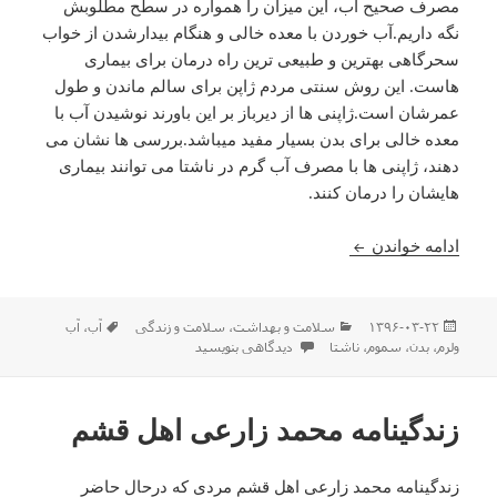
مصرف صحیح آب، این میزان را همواره در سطح مطلوبش
نگه داریم.آب خوردن با معده خالی و هنگام بیدارشدن از خواب
سحرگاهی بهترین و طبیعی ترین راه درمان برای بیماری
هاست. این روش سنتی مردم ژاپن برای سالم ماندن و طول
عمرشان است.ژاپنی ها از دیرباز بر این باورند نوشیدن آب با
معده خالی برای بدن بسیار مفید میباشد.بررسی ها نشان می
دهند، ژاپنی ها با مصرف آب گرم در ناشتا می توانند بیماری
هایشان را درمان کنند.
خواص شگفت انگیز نوشیدن آب ولرم
ادامه خواندن
ارسال
دسته‌ها
برچسب‌ها
۱۳۹۶-۰۳-۲۲
سلامت و بهداشت
،
سلامت و زندگی
آب
،
آب
شده
برای خواص شگفت انگیز نوشیدن آب ولرم
ولرم
،
بدن
،
سموم
،
ناشتا
دیدگاهی بنویسید
در
زندگینامه محمد زارعی اهل قشم
زندگینامه محمد زارعی اهل قشم مردی که درحال حاضر