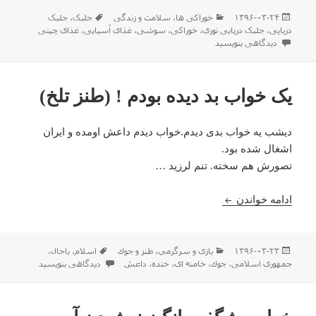
ارسال
دسته‌ها
برچسب‌ها
۱۳۹۶-۰۳-۲۴
خوراکی ها
،
سلامت و زندگی
جلبک
،
جلبک
شده
دریایی
،
جلبک دریایی نوری
،
خوراکی
،
سوشی
،
غذای آسیایی
،
غذای چینی
در
برای معرفی جلبک دریایی نوری (جلبک سوشی)
دیدگاهی بنویسید
یک خواب بد دیده بودم ! (طنز تلخ)
دیشب یه خواب بدی دیدم.خواب دیدم داعش اومده و ایران
اشغال شده بود.
تصورش هم سخته. تنم لرزید …
یک خواب بد دیده بودم ! (طنز تلخ)
ادامه خواندن
ارسال
دسته‌ها
برچسب‌ها
۱۳۹۶-۰۳-۲۳
بازی و سرگرمي
،
طنز و جوك
اسلام
،
باحال
،
شده
برای یک خواب بد دیده بودم ! (ط
جمهوری اسلامی
،
جوك
،
خامنه ای
،
خنده
،
داعش
دیدگاهی بنویسید
در