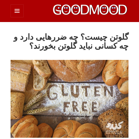
فهرست
چیزای خووب مووب
و
ابزارک‌ها
گلوتن چیست؟ چه ضررهایی دارد و
چه کسانی نباید گلوتن بخورند؟