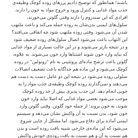
باشند! همانطور که توضیح دادیم پرزهای روده کوچک وظیفه‌ی
جذب مواد غذایی و کنترل ورود و خروج مواد به خون را دارند.
افرادی که این سندروم را دارند وقتی گلوتن می‌خورند،
سلول‌های ایمنی بدن‌شان به روده حمله می‌کند و باعث ملتهب
شدن آن می‌شود. وقتی روده ملتهب شود چه اتفاقی می‌افتد؟
این التهاب باعث می‌شود اتصال سلول‌های روده ضعیف شود
و در نتیجه بازتر می‌شوند و در این حالت بسیاری از مواد غذایی
که نباید وارد خون شوند اشتباها وارد خون می‌شوند. به علاوه،
گلوتن باعث ترشح ماده‌ای پروتئینی به نام “زونولین” در روده
کوچک می‌شود و این ماده هم جداگانه باعث تضعیف اتصالات
سلولی روده می‌شود در نتیجه این دو عامل دست به دست هم
می‌دهند و نمی‌گذارند روده کوچک وظیفه‌ی جذب مواد را به
خوبی انجام دهد. این جذب پذیری بیش از حد روده کوچک
موجب می‌شود بعضی مواد غذایی که اصلا نباید وارد خون
شوند، به خون بروند؛ از جمله خود گلوتن. وقتی گلوتن وارد
خون شود، بدن نسبت به آن واکنش نشان می‌دهد و سیستم
ایمنی آماده برای دفاع می‌شود. اما مشکل از جایی شروع
می‌شود که این ماده‌ی خارجی شبیه بافت روده است و بدن
هم نسبت به آن و هم نسبت به بافت روده‌ی خودش واکنش