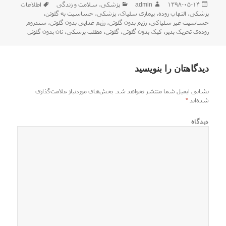
ارسال
نویسنده
دسته‌ها
برچسب‌ها
۱۳۹۸-۰۵-۱۴
admin
پزشکی
،
سلامت و زندگی
اطلاعات
شده
پزشکی
،
التهاب روده
،
بیماری سلیاک
،
پزشکی
،
حساسیت به گلوتن
،
در
حساسیت غیر سلیاکی
،
رژیم بدون گلوتن
،
رژیم غذایی بدون گلوتن
،
سندروم
روده‌ی تحریک پذیر
،
کیک بدون گلوتن
،
گلوتن
،
مطلب پزشکی
،
نان بدون گلوتن
دیدگاهتان را بنویسید
نشانی ایمیل شما منتشر نخواهد شد.
بخش‌های موردنیاز علامت‌گذاری
شده‌اند
*
دیدگاه