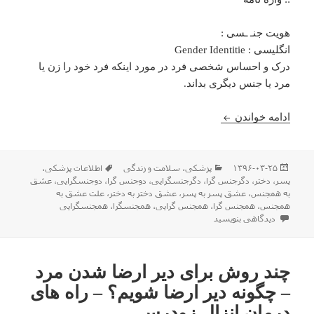
هویت جنـ ـسی :
انگلیسی : Gender Identitie
درک و احساس شخصی فرد در مورد اینکه فرد خود را زن یا
مرد یا جنس دیگری بداند.
همه چیز درباره گرایشات جنسی
ادامه خواندن
ارسال
دسته‌ها
برچسب‌ها
۱۳۹۶-۰۳-۲۵
پزشکی
،
سلامت و زندگی
اطلاعات پزشکی
،
شده
پسر
،
دختر
،
دگرجنس گرا
،
دگرجنسگرایی
،
دوجنس گرا
،
دوجنسگرایی
،
عشق
در
به همجنس
،
عشق پسر به پسر
،
عشق دختر به دختر
،
علت عشق به
همجنس
،
همجنس گرا
،
همجنس گرایی
،
همجنسگرا
،
همجنسگرایی
برای همه چیز درباره گرایشات جنسی
دیدگاهی بنویسید
چند روش برای دیر ارضا شدن مرد
– چگونه دیر ارضا شویم؟ – راه های
درمان انزال زودرس