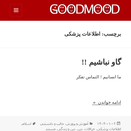
فهرست
چیزای خووب مووب
و
ابزارک‌ها
برچسب:
اطلاعات پزشکی
گاو نباشیم !!
ما انسانیم ! التماس تفکر
گاو نباشیم !!
ادامه خواندن
ارسال
دسته‌ها
برچسب‌ها
۱۴۰۴-۰۱-۰۲
آموزش و پرورش
،
جالب و دانستني
اسلام
،
شده
اطلاعات پزشکی
،
خرافات
،
دین
،
دین و زندگی
،
مستند