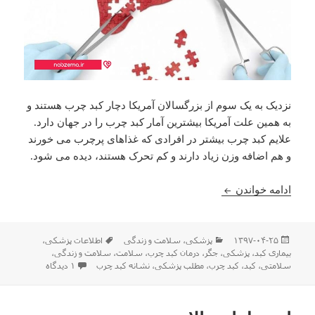
نزدیک به یک سوم از بزرگسالان آمریکا دچار کبد چرب هستند و
به همین علت آمریکا بیشترین آمار کبد چرب را در جهان دارد.
علایم کبد چرب بیشتر در افرادی که غذاهای پرچرب می خورند
و هم اضافه وزن زیاد دارند و کم تحرک هستند، دیده می شود.
مهمترین علایم کبد چرب چیست؟
ادامه خواندن
ارسال
دسته‌ها
برچسب‌ها
۱۳۹۷-۰۴-۲۵
پزشکی
،
سلامت و زندگی
اطلاعات پزشکی
،
شده
بیماری کبد
،
پزشکی
،
جگر
،
درمان کبد چرب
،
سلامت
،
سلامت و زندگی
،
در
برای مهمترین
سلامتی
،
کبد
،
کبد چرب
،
مطلب پزشکی
،
نشانه کبد چرب
۱ دیدگاه