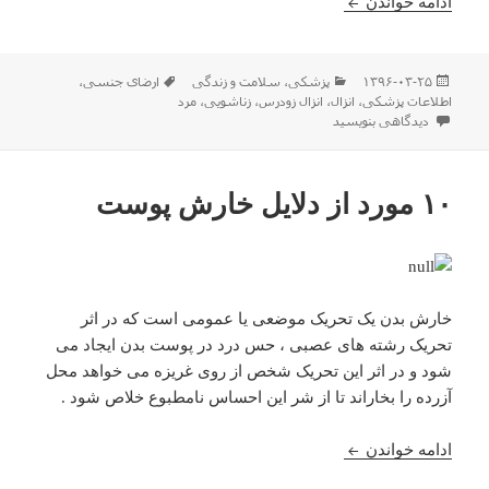
چند روش برای دیر ارضا شدن مرد – چگونه دیر ارضا ش
ادامه خواندن
ارسال
دسته‌ها
برچسب‌ها
۱۳۹۶-۰۳-۲۵
پزشکی
،
سلامت و زندگی
ارضای جنسی
،
شده
اطلاعات پزشکی
،
انزال
،
انزال زودرس
،
زناشویی
،
مرد
در
برای چند روش برای دیر ارضا شدن مرد – چگونه دیر ارضا شویم؟ – راه های درمان ان
دیدگاهی بنویسید
۱۰ مورد از دلایل خارش پوست
خارش بدن یک تحریک موضعی یا عمومی است که در اثر
تحریک رشته های عصبی ، حس درد در پوست بدن ایجاد می
شود و در اثر این تحریک شخص از روی غریزه می خواهد محل
آزرده را بخاراند تا از شر این احساس نامطبوع خلاص شود .
۱۰ مورد از دلایل خارش پوست
ادامه خواندن